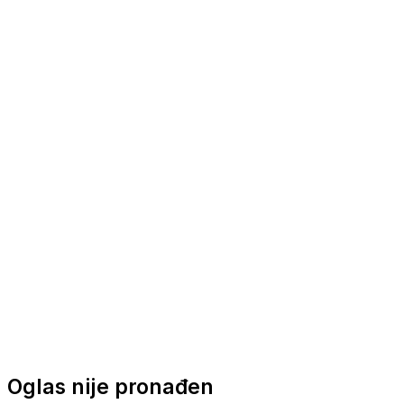
Nautička oprema
Brodski motori
Turizam
Apartmani
Sobe
Kuće za odmor
Aranžmani
Oglas nije pronađen