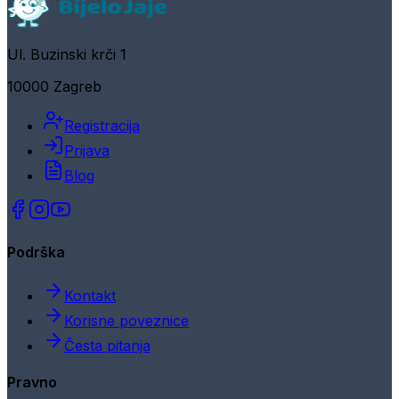
Ul. Buzinski krči 1
10000 Zagreb
Registracija
Prijava
Blog
Podrška
Kontakt
Korisne poveznice
Česta pitanja
Pravno