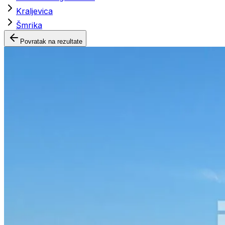
Kraljevica
Šmrika
Povratak na rezultate