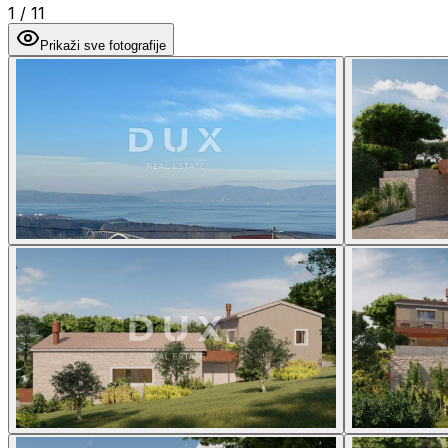
1
/
11
Prikaži sve fotografije