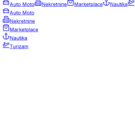
Auto Moto
Nekretnine
Marketplace
Nautika
Auto Moto
Nekretnine
Marketplace
Nautika
Turizam
Auto Moto
Rabljeni automobili
Novi automobili
Motocikli / motori
Gospodarska vozila
Rezervni dijelovi i oprema
Kamperi i kamp prikolice
Oldtimeri