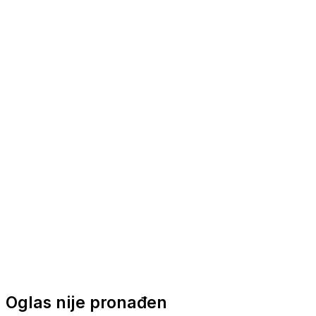
Nautička oprema
Brodski motori
Turizam
Apartmani
Sobe
Kuće za odmor
Aranžmani
Oglas nije pronađen