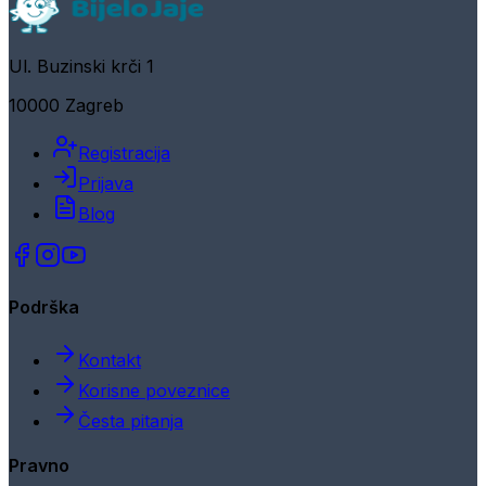
Ul. Buzinski krči 1
10000 Zagreb
Registracija
Prijava
Blog
Podrška
Kontakt
Korisne poveznice
Česta pitanja
Pravno