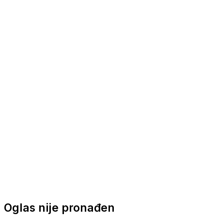
Nautička oprema
Brodski motori
Turizam
Apartmani
Sobe
Kuće za odmor
Aranžmani
Oglas nije pronađen