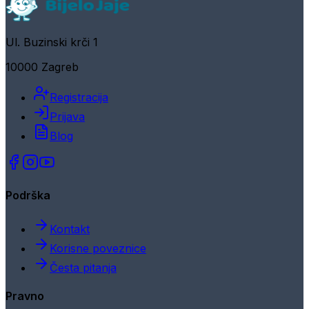
Ul. Buzinski krči 1
10000 Zagreb
Registracija
Prijava
Blog
Podrška
Kontakt
Korisne poveznice
Česta pitanja
Pravno