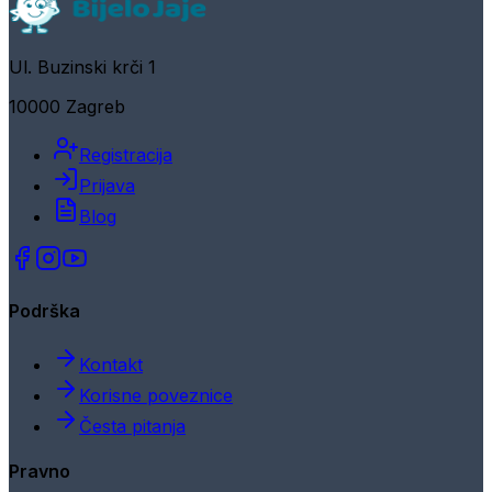
Ul. Buzinski krči 1
10000 Zagreb
Registracija
Prijava
Blog
Podrška
Kontakt
Korisne poveznice
Česta pitanja
Pravno