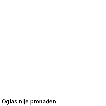
Nautička oprema
Brodski motori
Turizam
Apartmani
Sobe
Kuće za odmor
Aranžmani
Oglas nije pronađen