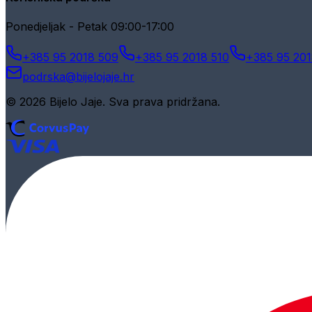
Ponedjeljak - Petak 09:00-17:00
+385 95 2018 509
+385 95 2018 510
+385 95 201
podrska@bijelojaje.hr
© 2026 Bijelo Jaje. Sva prava pridržana.