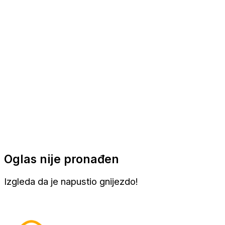
Apartmani
Sobe
Kuće za odmor
Aranžmani
Oglas nije pronađen
Izgleda da je napustio gnijezdo!