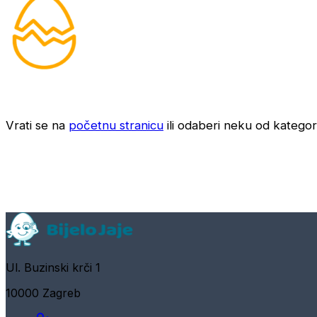
Vrati se na
početnu stranicu
ili odaberi neku od kategori
Ul. Buzinski krči 1
10000 Zagreb