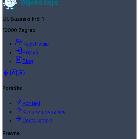
Ul. Buzinski krči 1
10000 Zagreb
Registracija
Prijava
Blog
Podrška
Kontakt
Korisne poveznice
Česta pitanja
Pravno