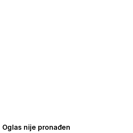
Nautička oprema
Brodski motori
Turizam
Apartmani
Sobe
Kuće za odmor
Aranžmani
Oglas nije pronađen