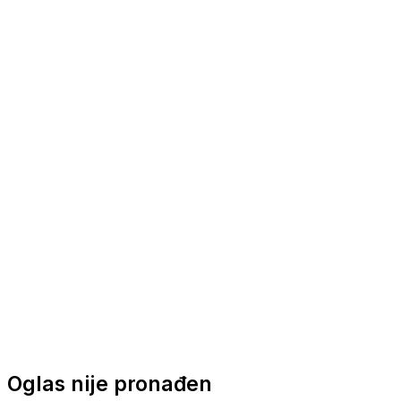
Nautička oprema
Brodski motori
Turizam
Apartmani
Sobe
Kuće za odmor
Aranžmani
Oglas nije pronađen