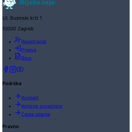
Ul. Buzinski krči 1
10000 Zagreb
Registracija
Prijava
Blog
Podrška
Kontakt
Korisne poveznice
Česta pitanja
Pravno