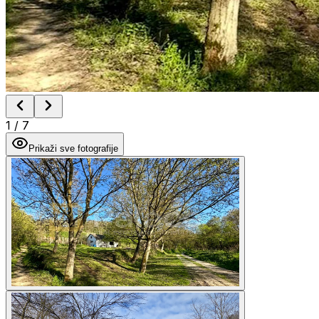
1
/
7
Prikaži sve fotografije