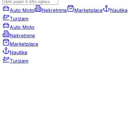
Auto Moto
Nekretnine
Marketplace
Nautika
Turizam
Auto Moto
Nekretnine
Marketplace
Nautika
Turizam
Auto Moto
Rabljeni automobili
Novi automobili
Motocikli / motori
Gospodarska vozila
Rezervni dijelovi i oprema
Kamperi i kamp prikolice