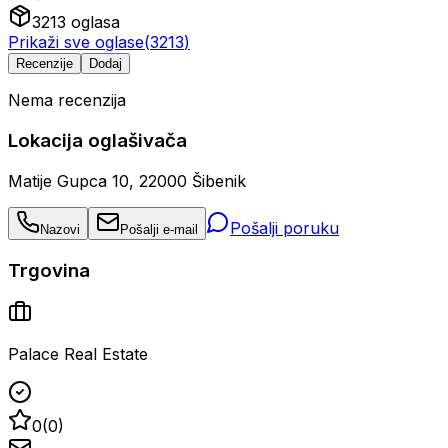
3213
oglasa
Prikaži sve oglase
(
3213
)
Recenzije
Dodaj
Nema recenzija
Lokacija oglašivača
Matije Gupca 10, 22000 Šibenik
Pošalji poruku
Nazovi
Pošalji e-mail
Trgovina
Palace Real Estate
0
(
0
)