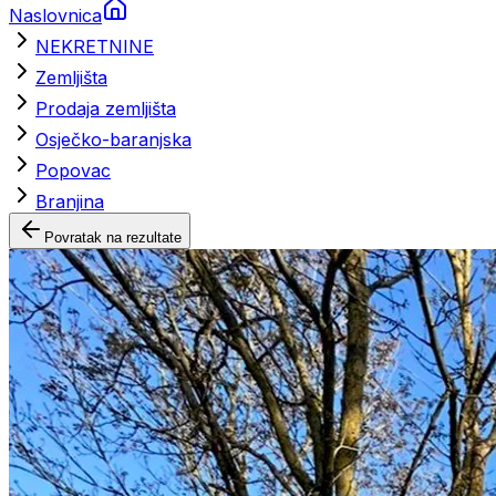
Naslovnica
NEKRETNINE
Zemljišta
Prodaja zemljišta
Osječko-baranjska
Popovac
Branjina
Povratak na rezultate