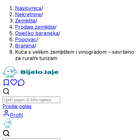
Naslovnica
/
Nekretnine
/
Zemljišta
/
Prodaja zemljišta
/
Osječko baranjska
/
Popovac
/
Branjina
/
Kuća s velikim zemljištem i vinogradom – savršeno
za ruralni turizam
Predaj oglas
Profil