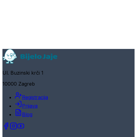
Ul. Buzinski krči 1
10000 Zagreb
Registracija
Prijava
Blog