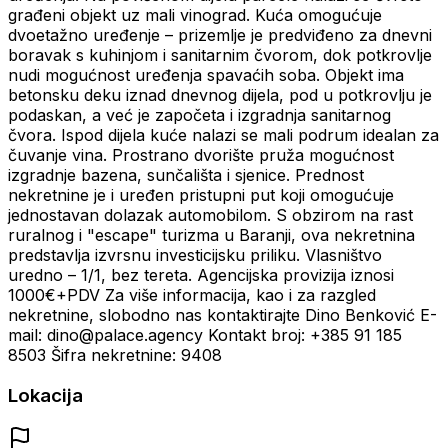
građeni objekt uz mali vinograd. Kuća omogućuje
dvoetažno uređenje – prizemlje je predviđeno za dnevni
boravak s kuhinjom i sanitarnim čvorom, dok potkrovlje
nudi mogućnost uređenja spavaćih soba. Objekt ima
betonsku deku iznad dnevnog dijela, pod u potkrovlju je
podaskan, a već je započeta i izgradnja sanitarnog
čvora. Ispod dijela kuće nalazi se mali podrum idealan za
čuvanje vina. Prostrano dvorište pruža mogućnost
izgradnje bazena, sunčališta i sjenice. Prednost
nekretnine je i uređen pristupni put koji omogućuje
jednostavan dolazak automobilom. S obzirom na rast
ruralnog i "escape" turizma u Baranji, ova nekretnina
predstavlja izvrsnu investicijsku priliku. Vlasništvo
uredno – 1/1, bez tereta. Agencijska provizija iznosi
1000€+PDV Za više informacija, kao i za razgled
nekretnine, slobodno nas kontaktirajte Dino Benković E-
mail: dino@palace.agency Kontakt broj: +385 91 185
8503 Šifra nekretnine: 9408
Lokacija