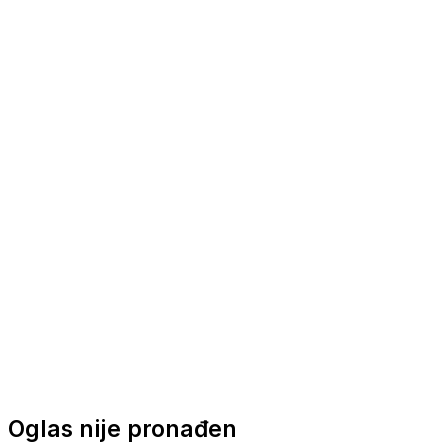
Nautička oprema
Brodski motori
Turizam
Apartmani
Sobe
Kuće za odmor
Aranžmani
Oglas nije pronađen