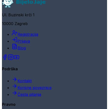
Ul. Buzinski krči 1
10000 Zagreb
Registracija
Prijava
Blog
Podrška
Kontakt
Korisne poveznice
Česta pitanja
Pravno