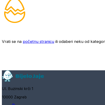
Vrati se na
početnu stranicu
ili odaberi neku od kategori
Ul. Buzinski krči 1
10000 Zagreb