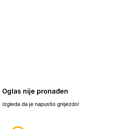
Apartmani
Sobe
Kuće za odmor
Aranžmani
Oglas nije pronađen
Izgleda da je napustio gnijezdo!