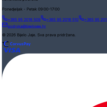
Ponedjeljak - Petak 09:00-17:00
+385 95 2018 509
+385 95 2018 510
+385 95 201
podrska@bijelojaje.hr
© 2026 Bijelo Jaje. Sva prava pridržana.