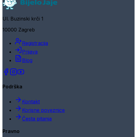
Ul. Buzinski krči 1
10000 Zagreb
Registracija
Prijava
Blog
Podrška
Kontakt
Korisne poveznice
Česta pitanja
Pravno