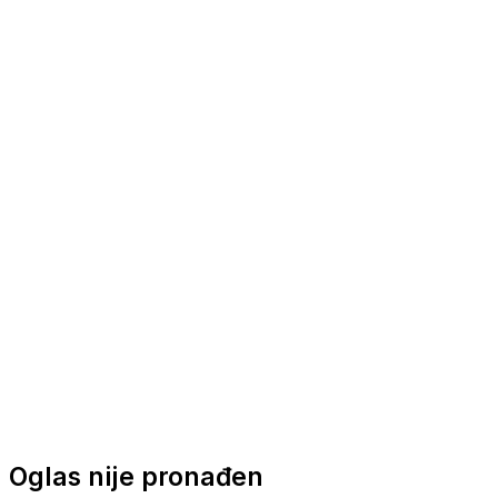
Nautička oprema
Brodski motori
Turizam
Apartmani
Sobe
Kuće za odmor
Aranžmani
Oglas nije pronađen