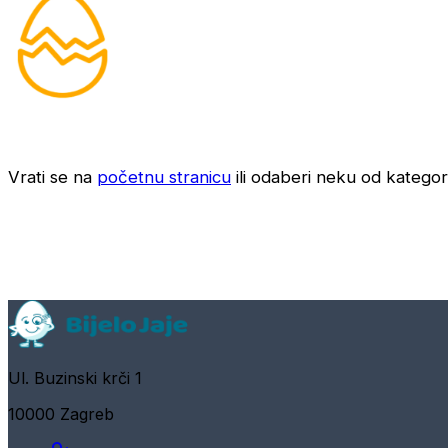
Vrati se na
početnu stranicu
ili odaberi neku od kategori
Ul. Buzinski krči 1
10000 Zagreb