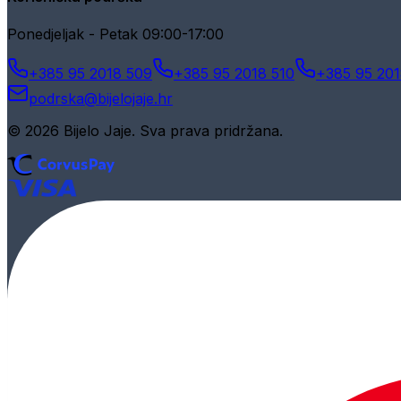
Ponedjeljak - Petak 09:00-17:00
+385 95 2018 509
+385 95 2018 510
+385 95 201
podrska@bijelojaje.hr
© 2026 Bijelo Jaje. Sva prava pridržana.