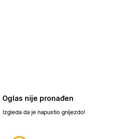
Apartmani
Sobe
Kuće za odmor
Aranžmani
Oglas nije pronađen
Izgleda da je napustio gnijezdo!