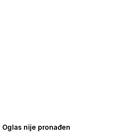
Nautička oprema
Brodski motori
Turizam
Apartmani
Sobe
Kuće za odmor
Aranžmani
Oglas nije pronađen