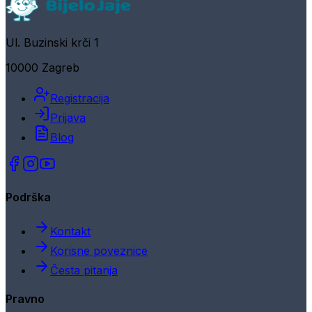
Ul. Buzinski krči 1
10000 Zagreb
Registracija
Prijava
Blog
Podrška
Kontakt
Korisne poveznice
Česta pitanja
Pravno