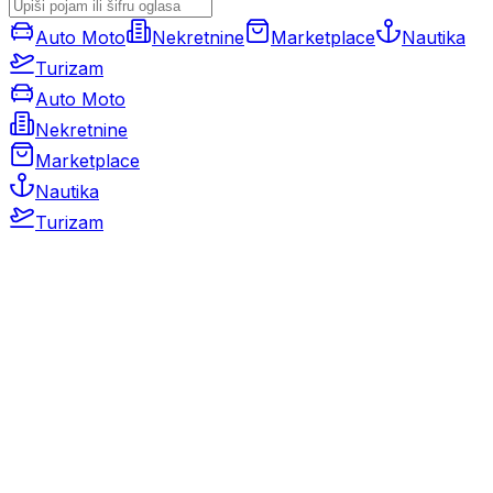
Auto Moto
Nekretnine
Marketplace
Nautika
Turizam
Auto Moto
Nekretnine
Marketplace
Nautika
Turizam
Auto Moto
Rabljeni automobili
Novi automobili
Motocikli / motori
Gospodarska vozila
Rezervni dijelovi i oprema
Kamperi i kamp prikolice