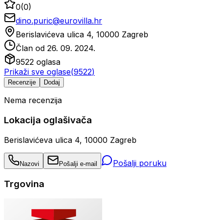
0
(
0
)
dino.puric@eurovilla.hr
Berislavićeva ulica 4, 10000 Zagreb
Član od
26. 09. 2024.
9522
oglasa
Prikaži sve oglase
(
9522
)
Recenzije
Dodaj
Nema recenzija
Lokacija oglašivača
Berislavićeva ulica 4, 10000 Zagreb
Pošalji poruku
Nazovi
Pošalji e-mail
Trgovina