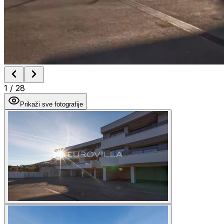
1
/
28
Prikaži sve fotografije