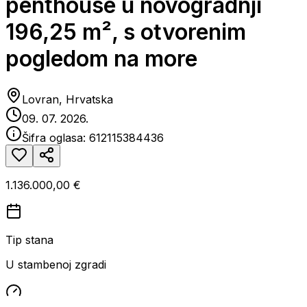
penthouse u novogradnji
196,25 m², s otvorenim
pogledom na more
Lovran, Hrvatska
09. 07. 2026.
Šifra oglasa:
612115384436
1.136.000,00 €
Tip stana
U stambenoj zgradi