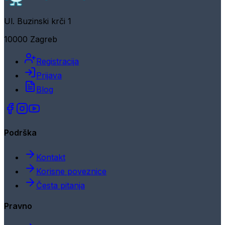
Ul. Buzinski krči 1
10000 Zagreb
Registracija
Prijava
Blog
Podrška
Kontakt
Korisne poveznice
Česta pitanja
Pravno