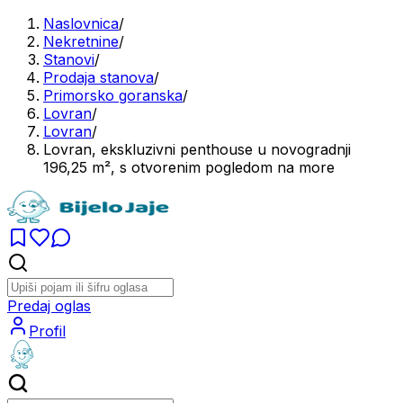
Naslovnica
/
Nekretnine
/
Stanovi
/
Prodaja stanova
/
Primorsko goranska
/
Lovran
/
Lovran
/
Lovran, ekskluzivni penthouse u novogradnji
196,25 m², s otvorenim pogledom na more
Predaj oglas
Profil