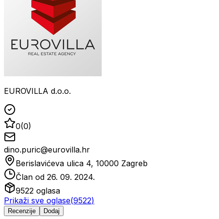
EUROVILLA d.o.o.
0
(
0
)
dino.puric@eurovilla.hr
Berislavićeva ulica 4, 10000 Zagreb
Član od
26. 09. 2024.
9522
oglasa
Prikaži sve oglase
(
9522
)
Recenzije
Dodaj