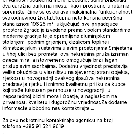
dva garažna parkirna mjesta, kao i prostrano unutarnje
spremište, čime se osigurava maksimalna funkcionalnost
svakodnevnog života.Ukupna neto korisna površina
stana iznosi 196,25 m², uključujući sve pripadajuće
prostore.Zgrada je izvedena prema visokim standardima
moderne gradnje te je opremljena aluminijskom
stolarijom, podnim grijanjem, dizalicom topline i
klimatizacijskim sustavima u svim prostorijama.Smještena
u tihoj ulici bez prometa, ova nekretnina pruža izniman
osjećaj mira, a istovremeno omogućuje brz i lagan
pristup svim sadržajima. Dodatnu vrijednost predstavlja
velika okućnica u vlasništvu na sjevernoj strani objekta,
rijetkost u novogradnji ovakvog tipa.Ova nekretnina
predstavlja rijetku i iznimno kvalitetnu priliku za kupce
koji traže luksuzan penthouse u novogradnji, u
neposrednoj blizini mora i Opatije, s naglaskom na
privatnost, kvalitetu i dugoročnu vrijednost.Za dodatne
informacije slobodno nas kontaktirajte....
Za ovu nekretninu kontaktirajte agenticu na broj
telefona +385 91 524 9619
.