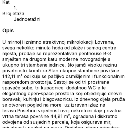
Kat
1.
Broj etaža
Jednoetažni
Opis
U mirnoj i iznimno atraktivnoj mikrolokaciji Lovrana,
svega nekoliko minuta hoda od plaže i samog centra
mjesta, prodaje se reprezentativan penthouse B-3
smješten na drugom katu moderne novogradnje s
ukupno tri stambene jedinice, što jamči visoku razinu
privatnosti i komfora.Stan ukupne stambene površine
142,11 m² odlikuje se pažljivo osmišljenim i funkcionalnim
rasporedom prostorija. Sastoji se od tri prostrane
spavaće sobe, tri kupaonice, dodatnog WC-a te
elegantnog open-space prostora koji objedinjuje dnevni
boravak, kuhinju i blagovaonicu. Iz dnevnog dijela pruža
se otvoren pogled na more, uz izravan izlaz na
terasu.Posebnu vrijednost ovoj nekretnini daje privatna
vrtna terasa površine 44,81 m², ograđena i diskretno
odvojena od susjednih parcela, koja osigurava mir,
privatnost i pogled na more. Dodatno, stanu pripadaju