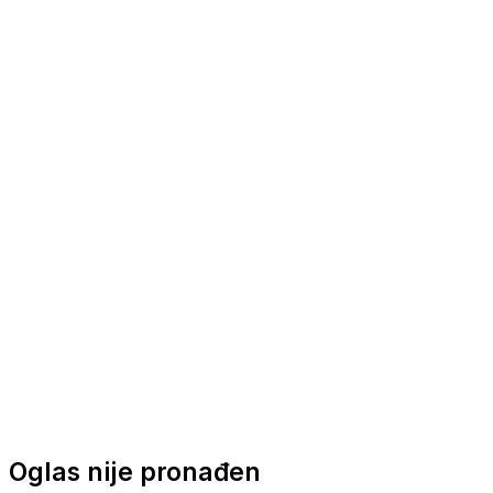
Nautička oprema
Brodski motori
Turizam
Apartmani
Sobe
Kuće za odmor
Aranžmani
Oglas nije pronađen