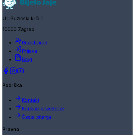
Ul. Buzinski krči 1
10000 Zagreb
Registracija
Prijava
Blog
Podrška
Kontakt
Korisne poveznice
Česta pitanja
Pravno