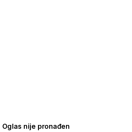
Nautička oprema
Brodski motori
Turizam
Apartmani
Sobe
Kuće za odmor
Aranžmani
Oglas nije pronađen