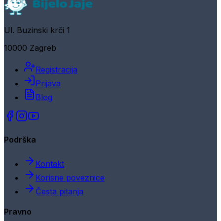
Ul. Buzinski krči 1
10000 Zagreb
Registracija
Prijava
Blog
Podrška
Kontakt
Korisne poveznice
Česta pitanja
Pravno