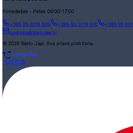
Ponedjeljak - Petak 09:00-17:00
+385 95 2018 509
+385 95 2018 510
+385 95 201
podrska@bijelojaje.hr
© 2026 Bijelo Jaje. Sva prava pridržana.