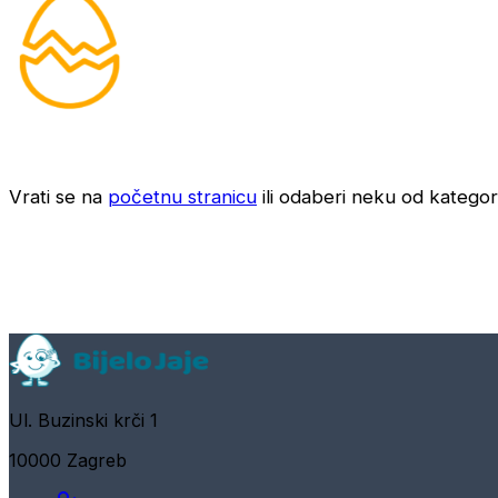
Vrati se na
početnu stranicu
ili odaberi neku od kategori
Ul. Buzinski krči 1
10000 Zagreb