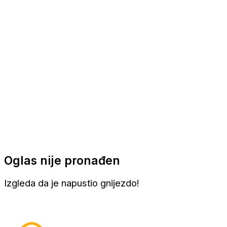
Apartmani
Sobe
Kuće za odmor
Aranžmani
Oglas nije pronađen
Izgleda da je napustio gnijezdo!