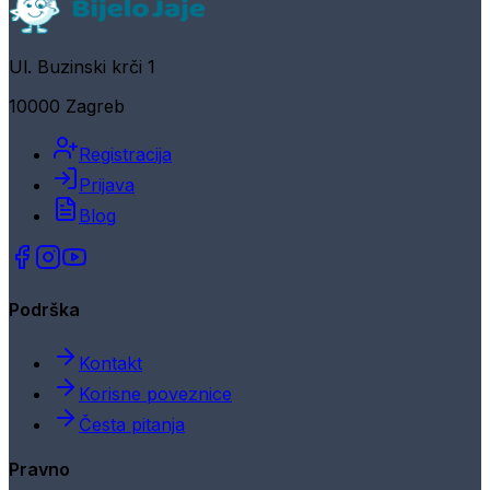
Ul. Buzinski krči 1
10000 Zagreb
Registracija
Prijava
Blog
Podrška
Kontakt
Korisne poveznice
Česta pitanja
Pravno