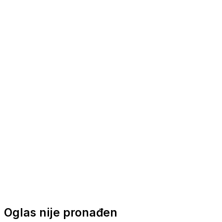
Nautička oprema
Brodski motori
Turizam
Apartmani
Sobe
Kuće za odmor
Aranžmani
Oglas nije pronađen