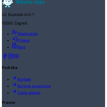
Ul. Buzinski krči 1
10000 Zagreb
Registracija
Prijava
Blog
Podrška
Kontakt
Korisne poveznice
Česta pitanja
Pravno