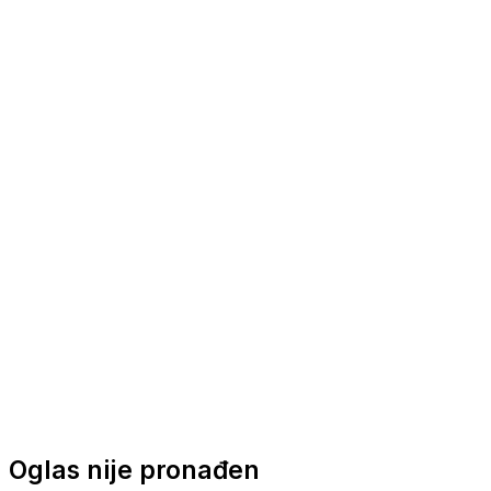
Nautička oprema
Brodski motori
Turizam
Apartmani
Sobe
Kuće za odmor
Aranžmani
Oglas nije pronađen