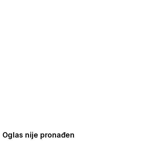
Nautička oprema
Brodski motori
Turizam
Apartmani
Sobe
Kuće za odmor
Aranžmani
Oglas nije pronađen