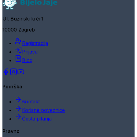
Ul. Buzinski krči 1
10000 Zagreb
Registracija
Prijava
Blog
Podrška
Kontakt
Korisne poveznice
Česta pitanja
Pravno