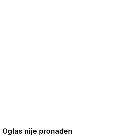
Nautička oprema
Brodski motori
Turizam
Apartmani
Sobe
Kuće za odmor
Aranžmani
Oglas nije pronađen