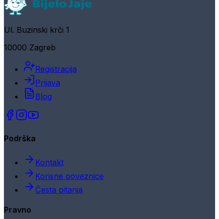
Ul. Buzinski krči 1
10000 Zagreb
Registracija
Prijava
Blog
Podrška
Kontakt
Korisne poveznice
Česta pitanja
Pravno