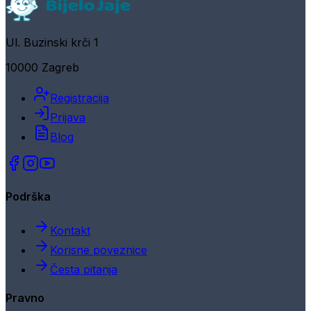
Ul. Buzinski krči 1
10000 Zagreb
Registracija
Prijava
Blog
Podrška
Kontakt
Korisne poveznice
Česta pitanja
Pravno