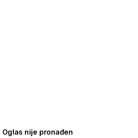
Nautička oprema
Brodski motori
Turizam
Apartmani
Sobe
Kuće za odmor
Aranžmani
Oglas nije pronađen