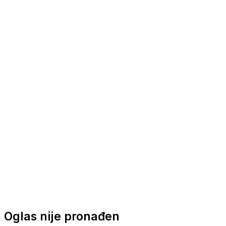
Nautička oprema
Brodski motori
Turizam
Apartmani
Sobe
Kuće za odmor
Aranžmani
Oglas nije pronađen