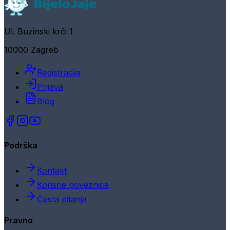
Ul. Buzinski krči 1
10000 Zagreb
Registracija
Prijava
Blog
Podrška
Kontakt
Korisne poveznice
Česta pitanja
Pravno