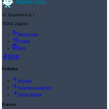
Ul. Buzinski krči 1
10000 Zagreb
Registracija
Prijava
Blog
Podrška
Kontakt
Korisne poveznice
Česta pitanja
Pravno