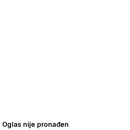
Nautička oprema
Brodski motori
Turizam
Apartmani
Sobe
Kuće za odmor
Aranžmani
Oglas nije pronađen