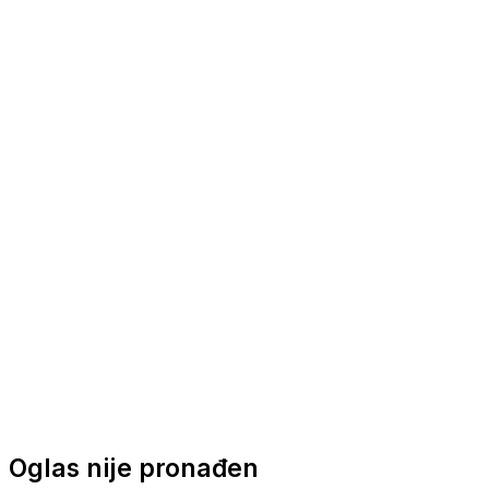
Nautička oprema
Brodski motori
Turizam
Apartmani
Sobe
Kuće za odmor
Aranžmani
Oglas nije pronađen