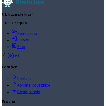
Ul. Buzinski krči 1
10000 Zagreb
Registracija
Prijava
Blog
Podrška
Kontakt
Korisne poveznice
Česta pitanja
Pravno