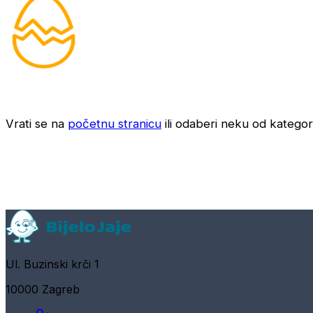
Vrati se na
početnu stranicu
ili odaberi neku od kategori
Ul. Buzinski krči 1
10000 Zagreb