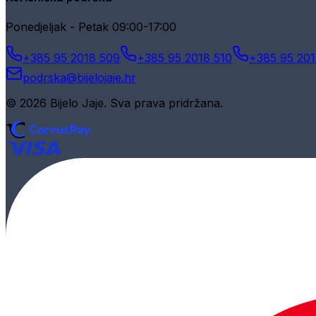
Ponedjeljak - Petak 09:00-17:00
+385 95 2018 509
+385 95 2018 510
+385 95 201
podrska@bijelojaje.hr
© 2026 Bijelo Jaje. Sva prava pridržana.