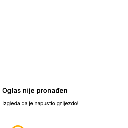
Apartmani
Sobe
Kuće za odmor
Aranžmani
Oglas nije pronađen
Izgleda da je napustio gnijezdo!