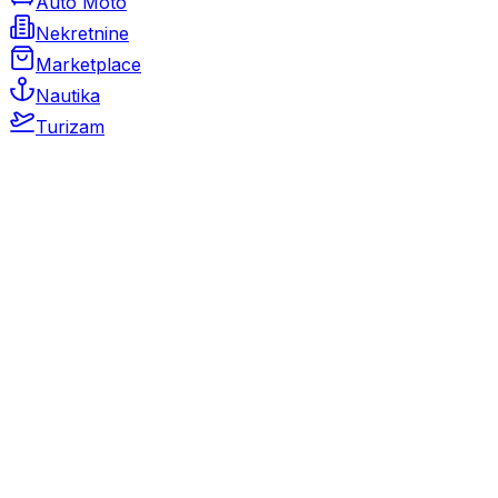
Auto Moto
Nekretnine
Marketplace
Nautika
Turizam
Auto Moto
Rabljeni automobili
Novi automobili
Motocikli / motori
Gospodarska vozila
Rezervni dijelovi i oprema
Kamperi i kamp prikolice
Oldtimeri
Karambolirani automobili