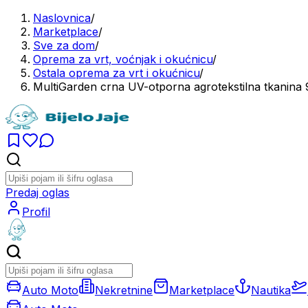
Naslovnica
/
Marketplace
/
Sve za dom
/
Oprema za vrt, voćnjak i okućnicu
/
Ostala oprema za vrt i okućnicu
/
MultiGarden crna UV-otporna agrotekstilna tkanina 
Predaj oglas
Profil
Auto Moto
Nekretnine
Marketplace
Nautika