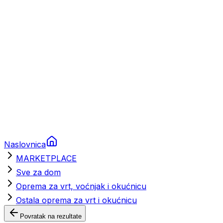
Brodski rezervni dijelovi
Nautička oprema
Brodski motori
Turizam
Apartmani
Sobe
Kuće za odmor
Aranžmani
Naslovnica
MARKETPLACE
Sve za dom
Oprema za vrt, voćnjak i okućnicu
Ostala oprema za vrt i okućnicu
Povratak na rezultate