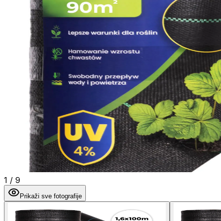
1
/
9
Prikaži sve fotografije