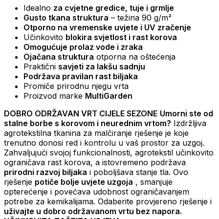
Idealno
za cvjetne gredice, tuje i grmlje
Gusto tkana struktura
– težina 90 g/m²
Otporno na vremenske uvjete i UV zračenje
Učinkovito
blokira svjetlost i rast korova
Omogućuje prolaz vode i zraka
Ojačana struktura
otporna na oštećenja
Praktični
savjeti za lakšu sadnju
Podržava pravilan rast biljaka
Promiče prirodnu njegu vrta
Proizvod
marke
MultiGarden
DOBRO ODRŽAVAN VRT CIJELE SEZONE
Umorni ste od
stalne borbe s korovom i neurednim vrtom?
Izdržljiva
agrotekstilna tkanina za malčiranje rješenje je koje
trenutno donosi red i kontrolu u vaš prostor za uzgoj.
Zahvaljujući svojoj funkcionalnosti, agrotekstil učinkovito
ograničava rast korova, a istovremeno podržava
prirodni razvoj biljaka
i poboljšava stanje tla. Ovo
rješenje
potiče bolje uvjete uzgoja
, smanjuje
opterećenje i povećava udobnost ograničavanjem
potrebe za kemikalijama. Odaberite provjereno rješenje i
uživajte u dobro održavanom vrtu bez napora.