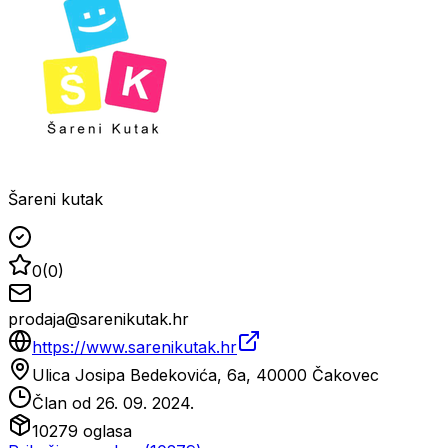
Šareni kutak
0
(
0
)
prodaja@sarenikutak.hr
https://www.sarenikutak.hr
Ulica Josipa Bedekovića, 6a, 40000 Čakovec
Član od
26. 09. 2024.
10279
oglasa