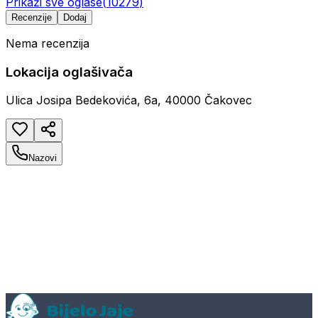
Prikaži sve oglase
(
10279
)
Recenzije
Dodaj
Nema recenzija
Lokacija oglašivača
Ulica Josipa Bedekovića, 6a, 40000 Čakovec
Nazovi