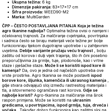
Ukupna težina:
6 kg
Dimenzije pakiranja:
83x17x17 cm
Šifra proizvoda:
WEED90-M2
Marka:
MultiGarden
ČPP – ČESTO POSTAVLJANA PITANJA
Koja je težina
agro tkanine najbolja?
Optimalna težina ovisi o namjeni i
očekivanoj trajnosti. Za malčiranje cvjetnjaka, povrtnjaka
i sadnica često se biraju materijali veće težine jer bolje
funkcioniraju tijekom dugotrajne upotrebe i u zahtjevnim
uvjetima.
Deblje varijante pružaju veću trajnost
, bolju
zaštitu od korova i dulji vijek trajanja, što ih čini posebno
preporučljivima za grmlje, tuje, plodonoše, kao i vrtne
staze i pješačke staze.
Može li se koristiti ispod kore ili
kamenja?
Da, ovo je jedna od najčešćih upotreba ove
vrste prostirke. Agro tkanina se može postaviti
ispod
borove kore, šljunka, kamenčića ili ukrasnog kamenja
,
gdje stvara odvajajući sloj između rastresitog materijala i
tla, a istovremeno ograničava rast korova.
Gdje se
najbolje koristi?
Agro-tkanina za malčiranje ima širok
raspon primjena. Može se koristiti na
ukrasnim
gredicama, u povrtnjacima, ispod grmlja, tuja, drveća i
voćaka
. Također dobro funkcionira kao zaštitni sloj na