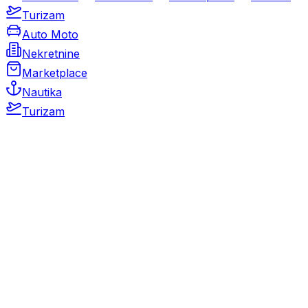
Turizam
Auto Moto
Nekretnine
Marketplace
Nautika
Turizam
Auto Moto
Rabljeni automobili
Novi automobili
Motocikli / motori
Gospodarska vozila
Rezervni dijelovi i oprema
Kamperi i kamp prikolice
Oldtimeri