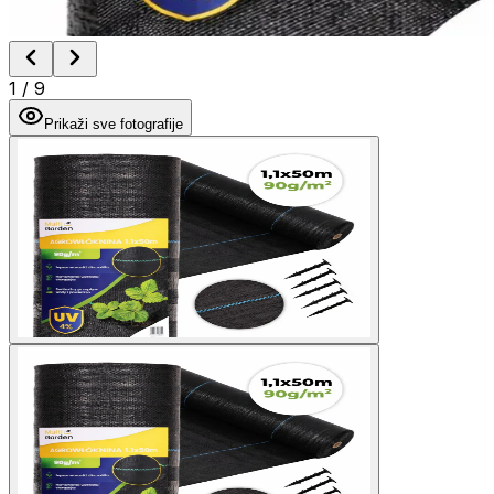
1
/
9
Prikaži sve fotografije