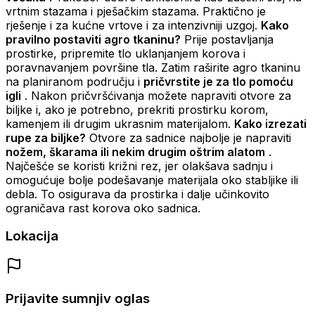
vrtnim stazama i pješačkim stazama. Praktično je
rješenje i za kućne vrtove i za intenzivniji uzgoj.
Kako
pravilno postaviti agro tkaninu?
Prije postavljanja
prostirke, pripremite tlo uklanjanjem korova i
poravnavanjem površine tla. Zatim raširite agro tkaninu
na planiranom području i
pričvrstite je za tlo pomoću
igli
. Nakon pričvršćivanja možete napraviti otvore za
biljke i, ako je potrebno, prekriti prostirku korom,
kamenjem ili drugim ukrasnim materijalom.
Kako izrezati
rupe za biljke?
Otvore za sadnice najbolje je napraviti
nožem, škarama ili nekim drugim oštrim alatom
.
Najčešće se koristi križni rez, jer olakšava sadnju i
omogućuje bolje podešavanje materijala oko stabljike ili
debla. To osigurava da prostirka i dalje učinkovito
ograničava rast korova oko sadnica.
Lokacija
Prijavite sumnjiv oglas