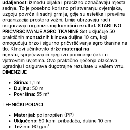
udaljenosti
između biljaka i precizno označavaju mjesta
sadnje. To je posebno korisno pri stvaranju cvjetnjaka,
uzgoju povrća ili sadnji grmlja, gdje su estetika i pravilna
organizacija prostora važni. Linije ubrzavaju rad i
osiguravaju organiziraniji
konačni rezultat.
STABILNO
PRIČVRŠĆIVANJE AGRO TKANINE
Set uključuje 50
praktičnih
montažnih klinova
duljine 10 cm, koji
omogućuju brzo i sigurno pričvršćivanje agro tkanine na
tlo. Klinovi učinkovito
drže materijal na
mjestu,
sprječavajući njegovo pomicanje čak i u
vjetrovitim uvjetima. Ovo praktično rješenje olakšava
ugradnju i osigurava dugotrajne rezultate u vašem vrtu.
DIMENZIJE
Širina:
1,1 m
Duljina:
50 m
Površina:
55 m²
TEHNIČKI PODACI
Materijal:
polipropilen (PP)
Uključeno:
50 kom. pribadača, duljine 10 cm
Težina:
90 g/m²