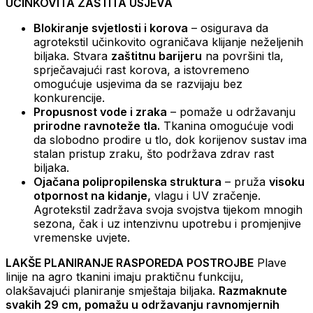
UČINKOVITA ZAŠTITA USJEVA
Blokiranje svjetlosti i korova
– osigurava da
agrotekstil učinkovito ograničava klijanje neželjenih
biljaka. Stvara
zaštitnu barijeru
na površini tla,
sprječavajući rast korova, a istovremeno
omogućuje usjevima da se razvijaju bez
konkurencije.
Propusnost vode i zraka
– pomaže u održavanju
prirodne ravnoteže tla.
Tkanina omogućuje vodi
da slobodno prodire u tlo, dok korijenov sustav ima
stalan pristup zraku, što podržava zdrav rast
biljaka.
Ojačana polipropilenska struktura
– pruža
visoku
otpornost na kidanje,
vlagu i UV zračenje.
Agrotekstil zadržava svoja svojstva tijekom mnogih
sezona, čak i uz intenzivnu upotrebu i promjenjive
vremenske uvjete.
LAKŠE PLANIRANJE RASPOREDA POSTROJBE
Plave
linije na agro tkanini imaju praktičnu funkciju,
olakšavajući planiranje smještaja biljaka.
Razmaknute
svakih 29 cm, pomažu u održavanju ravnomjernih