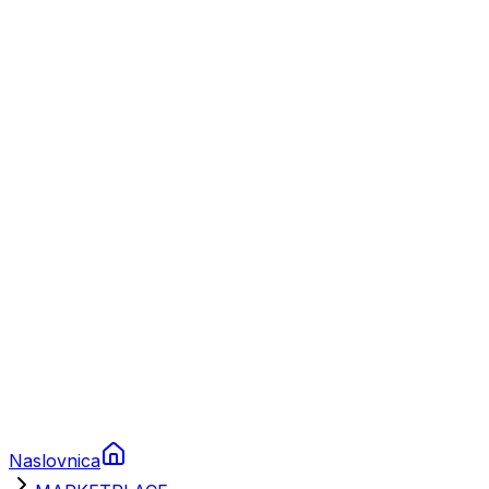
Nautika
Plovila
Charter
Prikolice za plovila
Brodski rezervni dijelovi
Nautička oprema
Brodski motori
Turizam
Apartmani
Sobe
Kuće za odmor
Aranžmani
Naslovnica