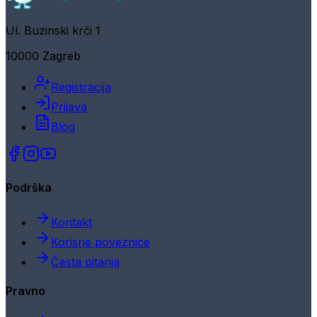
Ul. Buzinski krči 1
10000 Zagreb
Registracija
Prijava
Blog
Podrška
Kontakt
Korisne poveznice
Česta pitanja
Pravno