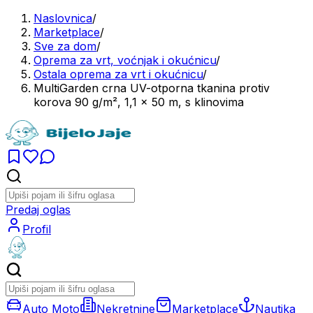
Naslovnica
/
Marketplace
/
Sve za dom
/
Oprema za vrt, voćnjak i okućnicu
/
Ostala oprema za vrt i okućnicu
/
MultiGarden crna UV-otporna tkanina protiv
korova 90 g/m², 1,1 × 50 m, s klinovima
Predaj oglas
Profil
Auto Moto
Nekretnine
Marketplace
Nautika