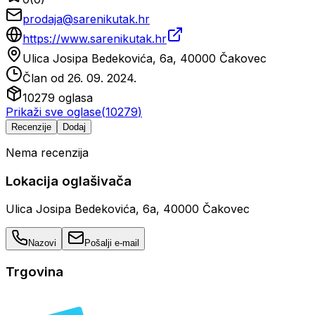
prodaja@sarenikutak.hr
https://www.sarenikutak.hr
Ulica Josipa Bedekovića, 6a, 40000 Čakovec
Član od
26. 09. 2024.
10279
oglasa
Prikaži sve oglase
(
10279
)
Recenzije
Dodaj
Nema recenzija
Lokacija oglašivača
Ulica Josipa Bedekovića, 6a, 40000 Čakovec
Nazovi
Pošalji e-mail
Trgovina