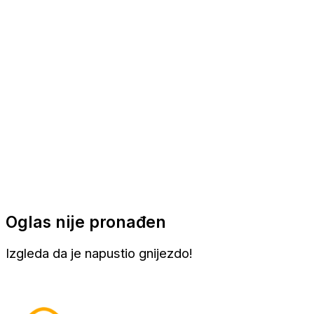
Apartmani
Sobe
Kuće za odmor
Aranžmani
Oglas nije pronađen
Izgleda da je napustio gnijezdo!