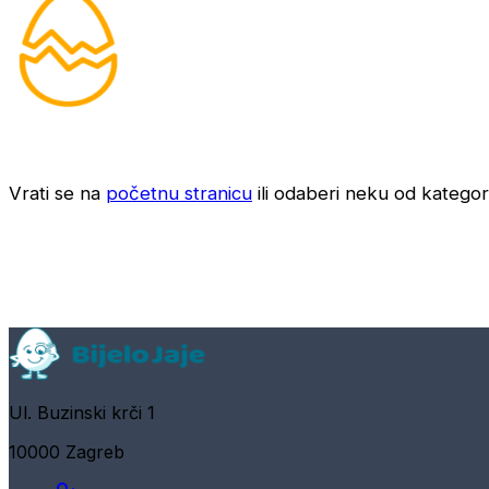
Vrati se na
početnu stranicu
ili odaberi neku od kategori
Ul. Buzinski krči 1
10000 Zagreb