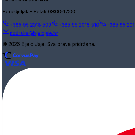
Ponedjeljak - Petak 09:00-17:00
+385 95 2018 509
+385 95 2018 510
+385 95 201
podrska@bijelojaje.hr
© 2026 Bijelo Jaje. Sva prava pridržana.