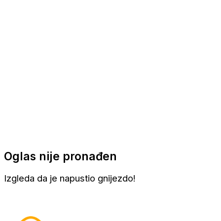
Apartmani
Sobe
Kuće za odmor
Aranžmani
Oglas nije pronađen
Izgleda da je napustio gnijezdo!