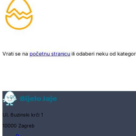
Vrati se na
početnu stranicu
ili odaberi neku od kategori
Ul. Buzinski krči 1
10000 Zagreb