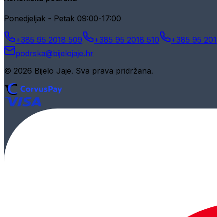
Ponedjeljak - Petak 09:00-17:00
+385 95 2018 509
+385 95 2018 510
+385 95 201
podrska@bijelojaje.hr
© 2026 Bijelo Jaje. Sva prava pridržana.