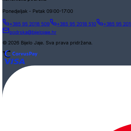
Ponedjeljak - Petak 09:00-17:00
+385 95 2018 509
+385 95 2018 510
+385 95 201
podrska@bijelojaje.hr
© 2026 Bijelo Jaje. Sva prava pridržana.