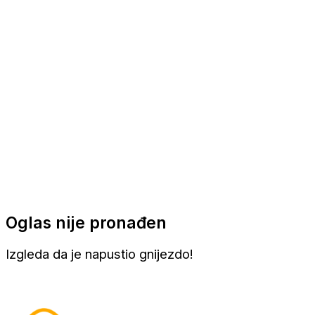
Apartmani
Sobe
Kuće za odmor
Aranžmani
Oglas nije pronađen
Izgleda da je napustio gnijezdo!