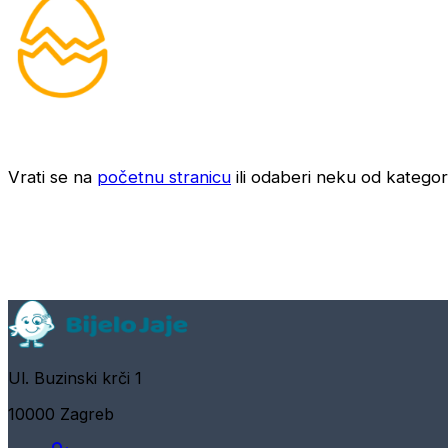
Vrati se na
početnu stranicu
ili odaberi neku od kategori
Ul. Buzinski krči 1
10000 Zagreb