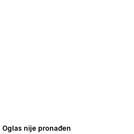
Nautička oprema
Brodski motori
Turizam
Apartmani
Sobe
Kuće za odmor
Aranžmani
Oglas nije pronađen