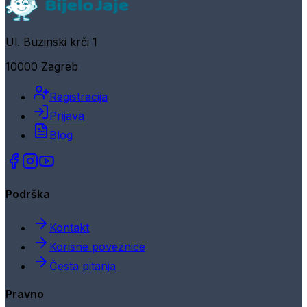
Ul. Buzinski krči 1
10000 Zagreb
Registracija
Prijava
Blog
Podrška
Kontakt
Korisne poveznice
Česta pitanja
Pravno