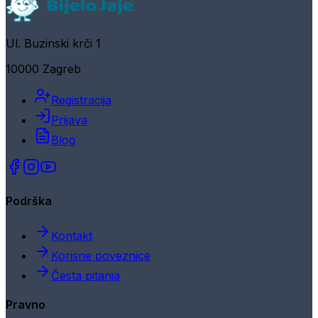
Ul. Buzinski krči 1
10000 Zagreb
Registracija
Prijava
Blog
Podrška
Kontakt
Korisne poveznice
Česta pitanja
Pravno