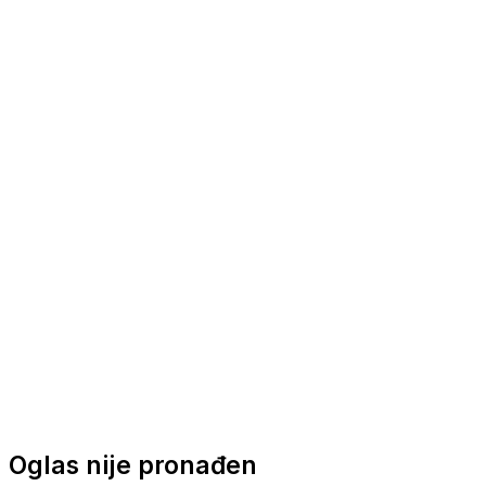
Nautička oprema
Brodski motori
Turizam
Apartmani
Sobe
Kuće za odmor
Aranžmani
Oglas nije pronađen