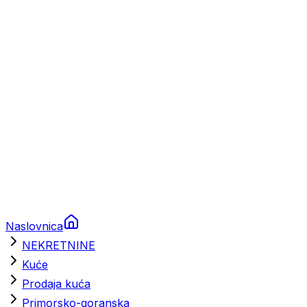
Prikolice za plovila
Brodski rezervni dijelovi
Nautička oprema
Brodski motori
Turizam
Apartmani
Sobe
Kuće za odmor
Aranžmani
Naslovnica
NEKRETNINE
Kuće
Prodaja kuća
Primorsko-goranska