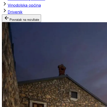
Vinodolska općina
Drivenik
Povratak na rezultate