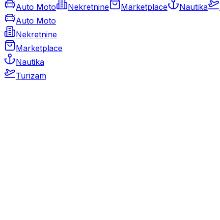
Auto Moto
Nekretnine
Marketplace
Nautika
Auto Moto
Nekretnine
Marketplace
Nautika
Turizam
Auto Moto
Rabljeni automobili
Novi automobili
Motocikli / motori
Gospodarska vozila
Rezervni dijelovi i oprema
Kamperi i kamp prikolice
Oldtimeri