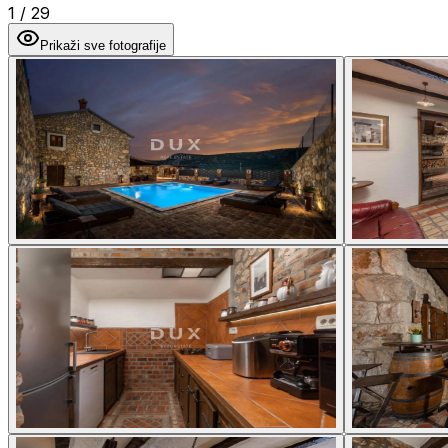
1
/
29
Prikaži sve fotografije