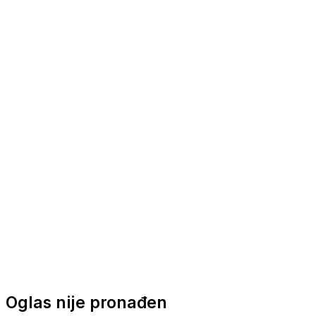
Nautička oprema
Brodski motori
Turizam
Apartmani
Sobe
Kuće za odmor
Aranžmani
Oglas nije pronađen