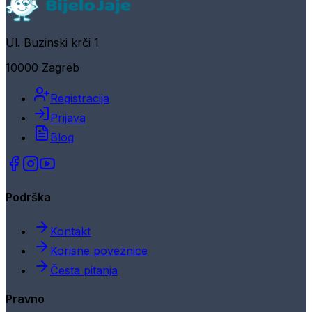
Ul. Buzinski krči 1
10000 Zagreb
Registracija
Prijava
Blog
Podrška
Kontakt
Korisne poveznice
Česta pitanja
Pravno