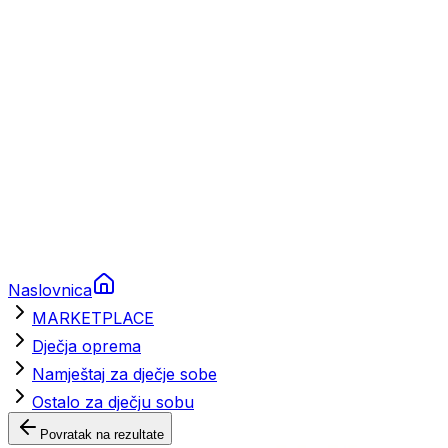
Brodski rezervni dijelovi
Nautička oprema
Brodski motori
Turizam
Apartmani
Sobe
Kuće za odmor
Aranžmani
Naslovnica
MARKETPLACE
Dječja oprema
Namještaj za dječje sobe
Ostalo za dječju sobu
Povratak na rezultate