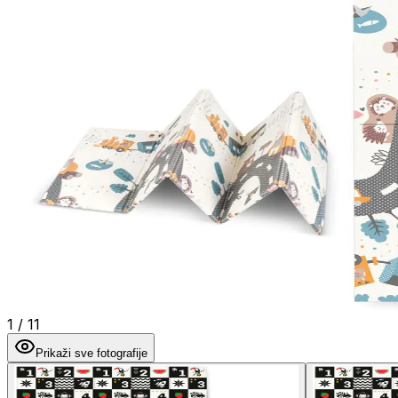
1
/
11
Prikaži sve fotografije