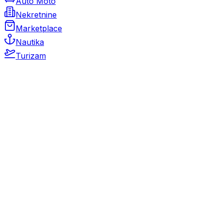
Auto Moto
Nekretnine
Marketplace
Nautika
Turizam
Auto Moto
Rabljeni automobili
Novi automobili
Motocikli / motori
Gospodarska vozila
Rezervni dijelovi i oprema
Kamperi i kamp prikolice
Oldtimeri
Karambolirani automobili