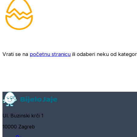
Vrati se na
početnu stranicu
ili odaberi neku od kategori
Ul. Buzinski krči 1
10000 Zagreb