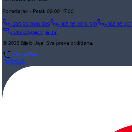
Ponedjeljak - Petak 09:00-17:00
+385 95 2018 509
+385 95 2018 510
+385 95 201
podrska@bijelojaje.hr
© 2026 Bijelo Jaje. Sva prava pridržana.