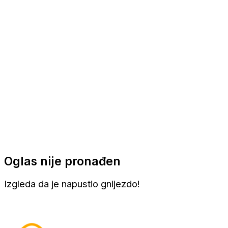
Apartmani
Sobe
Kuće za odmor
Aranžmani
Oglas nije pronađen
Izgleda da je napustio gnijezdo!