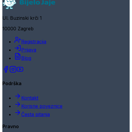
Ul. Buzinski krči 1
10000 Zagreb
Registracija
Prijava
Blog
Podrška
Kontakt
Korisne poveznice
Česta pitanja
Pravno