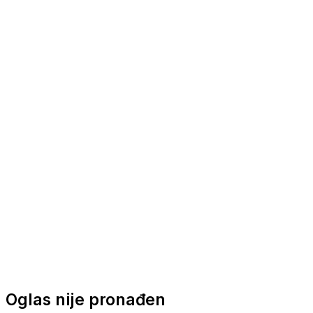
Nautička oprema
Brodski motori
Turizam
Apartmani
Sobe
Kuće za odmor
Aranžmani
Oglas nije pronađen