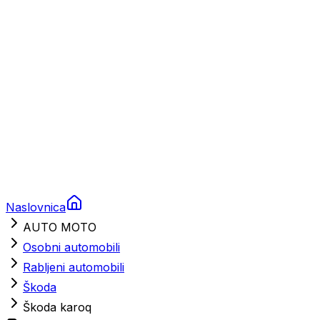
Brodski rezervni dijelovi
Nautička oprema
Brodski motori
Turizam
Apartmani
Sobe
Kuće za odmor
Aranžmani
Naslovnica
AUTO MOTO
Osobni automobili
Rabljeni automobili
Škoda
Škoda karoq