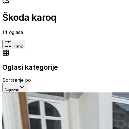
Škoda karoq
14
oglasa
Filteri
2
Oglasi kategorije
Sortiranje po
Najnoviji