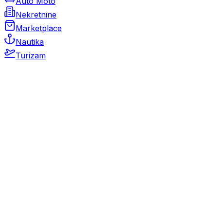
Auto Moto
Nekretnine
Marketplace
Nautika
Turizam
Auto Moto
Rabljeni automobili
Novi automobili
Motocikli / motori
Gospodarska vozila
Rezervni dijelovi i oprema
Kamperi i kamp prikolice
Oldtimeri
Karambolirani automobili