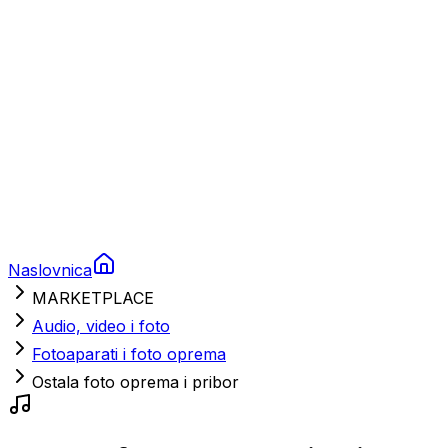
Nautička oprema
Brodski motori
Turizam
Apartmani
Sobe
Kuće za odmor
Aranžmani
Naslovnica
MARKETPLACE
Audio, video i foto
Fotoaparati i foto oprema
Ostala foto oprema i pribor