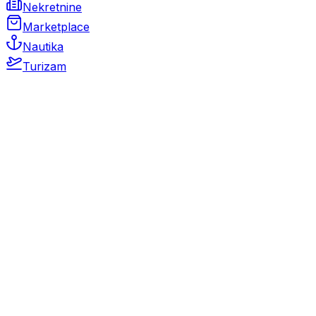
Nekretnine
Marketplace
Nautika
Turizam
Auto Moto
Rabljeni automobili
Novi automobili
Motocikli / motori
Gospodarska vozila
Rezervni dijelovi i oprema
Kamperi i kamp prikolice
Oldtimeri
Karambolirani automobili