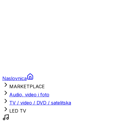
Nautička oprema
Brodski motori
Turizam
Apartmani
Sobe
Kuće za odmor
Aranžmani
Naslovnica
MARKETPLACE
Audio, video i foto
TV / video / DVD / satelitska
LED TV