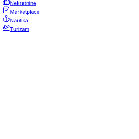
Nekretnine
Marketplace
Nautika
Turizam
Auto Moto
Rabljeni automobili
Novi automobili
Motocikli / motori
Gospodarska vozila
Rezervni dijelovi i oprema
Kamperi i kamp prikolice
Oldtimeri
Karambolirani automobili