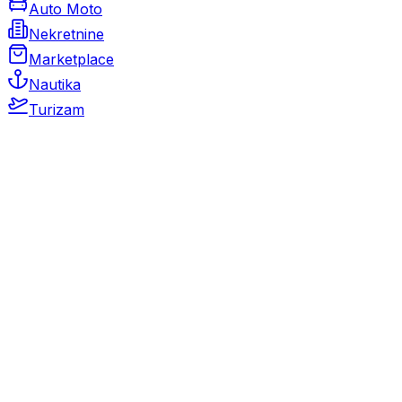
Auto Moto
Nekretnine
Marketplace
Nautika
Turizam
Auto Moto
Rabljeni automobili
Novi automobili
Motocikli / motori
Gospodarska vozila
Rezervni dijelovi i oprema
Kamperi i kamp prikolice
Oldtimeri
Karambolirani automobili