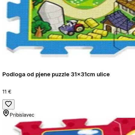
Podloga od pjene puzzle 31x31cm ulice
11 €
Pribislavec