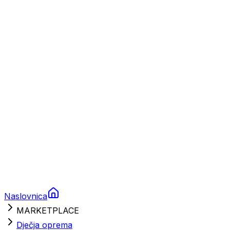
Plovila
Charter
Prikolice za plovila
Brodski rezervni dijelovi
Nautička oprema
Brodski motori
Turizam
Apartmani
Sobe
Kuće za odmor
Aranžmani
Naslovnica
MARKETPLACE
Dječja oprema