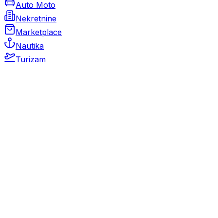
Auto Moto
Nekretnine
Marketplace
Nautika
Turizam
Auto Moto
Rabljeni automobili
Novi automobili
Motocikli / motori
Gospodarska vozila
Rezervni dijelovi i oprema
Kamperi i kamp prikolice
Oldtimeri
Karambolirani automobili