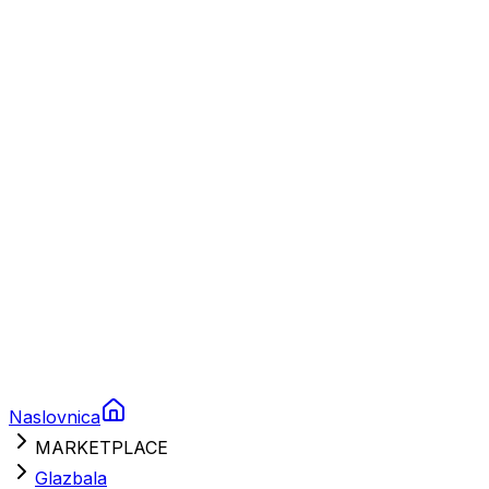
Plovila
Charter
Prikolice za plovila
Brodski rezervni dijelovi
Nautička oprema
Brodski motori
Turizam
Apartmani
Sobe
Kuće za odmor
Aranžmani
Naslovnica
MARKETPLACE
Glazbala