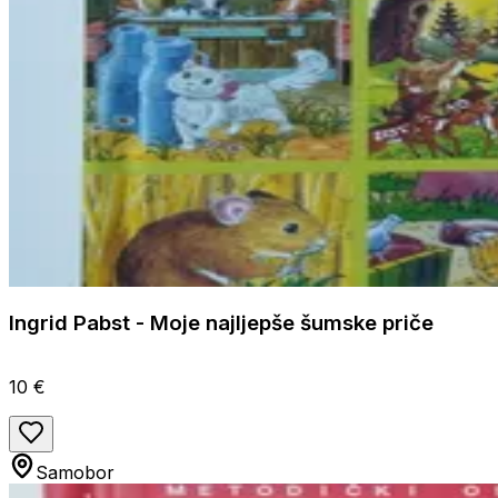
Ingrid Pabst - Moje najljepše šumske priče
10 €
Samobor