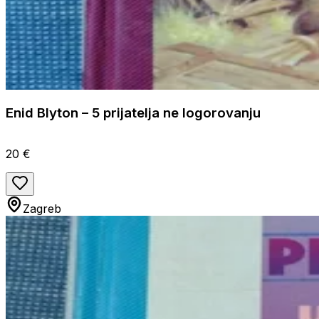
Enid Blyton – 5 prijatelja ne logorovanju
20 €
Zagreb