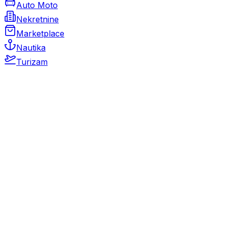
Auto Moto
Nekretnine
Marketplace
Nautika
Turizam
Auto Moto
Rabljeni automobili
Novi automobili
Motocikli / motori
Gospodarska vozila
Rezervni dijelovi i oprema
Kamperi i kamp prikolice
Oldtimeri
Karambolirani automobili