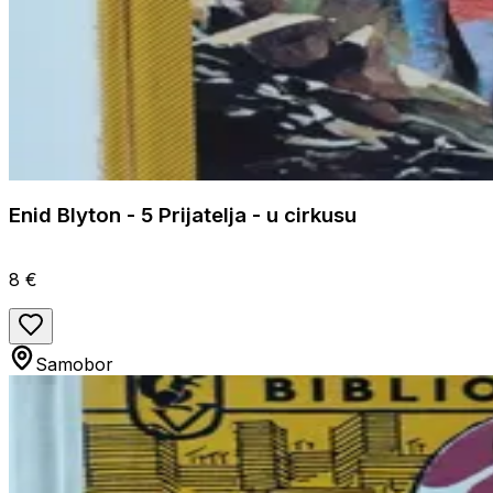
Enid Blyton - 5 Prijatelja - u cirkusu
8 €
Samobor