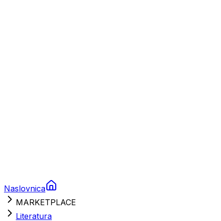
Plovila
Charter
Prikolice za plovila
Brodski rezervni dijelovi
Nautička oprema
Brodski motori
Turizam
Apartmani
Sobe
Kuće za odmor
Aranžmani
Naslovnica
MARKETPLACE
Literatura