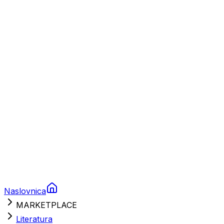
Plovila
Charter
Prikolice za plovila
Brodski rezervni dijelovi
Nautička oprema
Brodski motori
Turizam
Apartmani
Sobe
Kuće za odmor
Aranžmani
Naslovnica
MARKETPLACE
Literatura