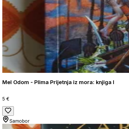
Mel Odom - Plima Prijetnja iz mora: knjiga I
5 €
Samobor