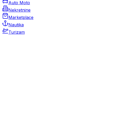
Auto Moto
Nekretnine
Marketplace
Nautika
Turizam
Auto Moto
Rabljeni automobili
Novi automobili
Motocikli / motori
Gospodarska vozila
Rezervni dijelovi i oprema
Kamperi i kamp prikolice
Oldtimeri
Karambolirani automobili