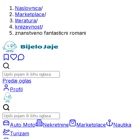
Naslovnica
/
Marketplace
/
literatura
/
knjizevnost
/
znanstveno fantasticni romani
Predaj oglas
Profil
Auto Moto
Nekretnine
Marketplace
Nautika
Turizam