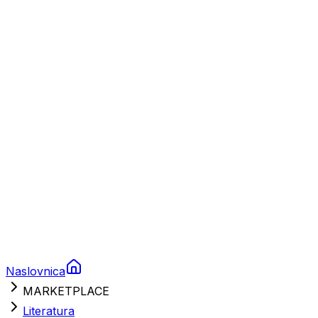
Plovila
Charter
Prikolice za plovila
Brodski rezervni dijelovi
Nautička oprema
Brodski motori
Turizam
Apartmani
Sobe
Kuće za odmor
Aranžmani
Naslovnica
MARKETPLACE
Literatura