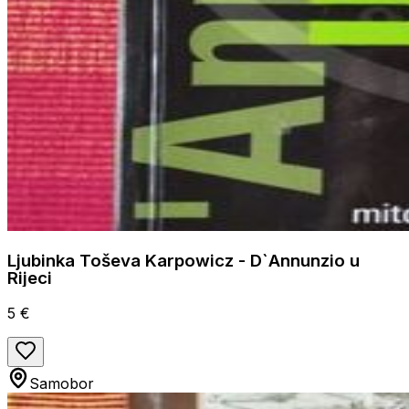
Ljubinka Toševa Karpowicz - D`Annunzio u
Rijeci
5 €
Samobor