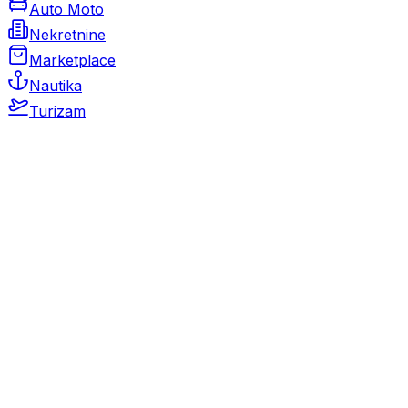
Auto Moto
Nekretnine
Marketplace
Nautika
Turizam
Auto Moto
Rabljeni automobili
Novi automobili
Motocikli / motori
Gospodarska vozila
Rezervni dijelovi i oprema
Kamperi i kamp prikolice
Oldtimeri
Karambolirani automobili