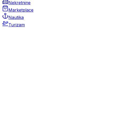
Nekretnine
Marketplace
Nautika
Turizam
Auto Moto
Rabljeni automobili
Novi automobili
Motocikli / motori
Gospodarska vozila
Rezervni dijelovi i oprema
Kamperi i kamp prikolice
Oldtimeri
Karambolirani automobili