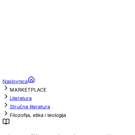
Nautička oprema
Brodski motori
Turizam
Apartmani
Sobe
Kuće za odmor
Aranžmani
Naslovnica
MARKETPLACE
Literatura
Stručna literatura
Filozofija, etika i teologija