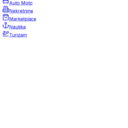
Auto Moto
Nekretnine
Marketplace
Nautika
Turizam
Auto Moto
Rabljeni automobili
Novi automobili
Motocikli / motori
Gospodarska vozila
Rezervni dijelovi i oprema
Kamperi i kamp prikolice
Oldtimeri
Karambolirani automobili