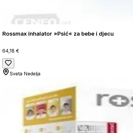
Rossmax inhalator »Psić« za bebe i djecu
64,18 €
Sveta Nedelja