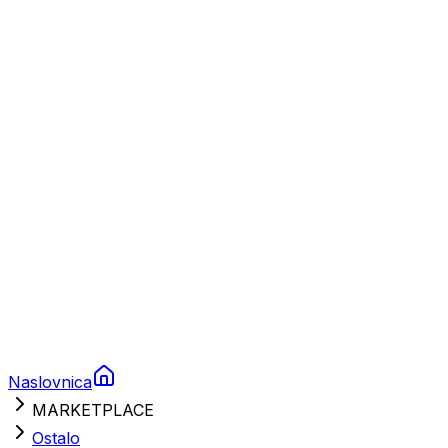
Plovila
Charter
Prikolice za plovila
Brodski rezervni dijelovi
Nautička oprema
Brodski motori
Turizam
Apartmani
Sobe
Kuće za odmor
Aranžmani
Naslovnica
MARKETPLACE
Ostalo