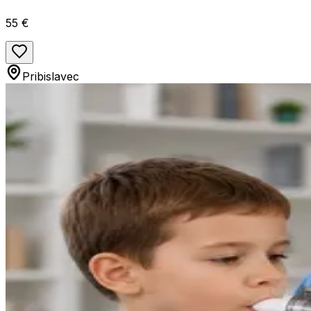
55 €
Pribislavec