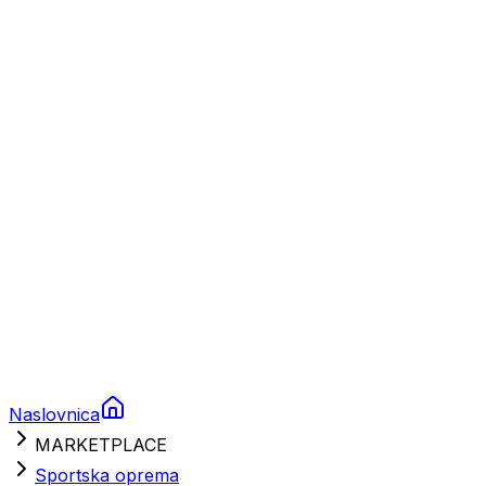
Plovila
Charter
Prikolice za plovila
Brodski rezervni dijelovi
Nautička oprema
Brodski motori
Turizam
Apartmani
Sobe
Kuće za odmor
Aranžmani
Naslovnica
MARKETPLACE
Sportska oprema