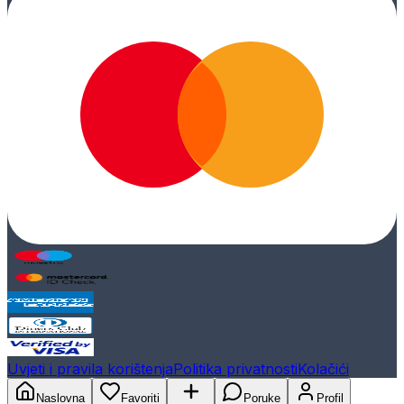
Uvjeti i pravila korištenja
Politika privatnosti
Kolačići
Naslovna
Favoriti
Poruke
Profil