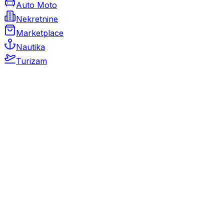
Auto Moto
Nekretnine
Marketplace
Nautika
Turizam
Auto Moto
Rabljeni automobili
Novi automobili
Motocikli / motori
Gospodarska vozila
Rezervni dijelovi i oprema
Kamperi i kamp prikolice
Oldtimeri
Karambolirani automobili