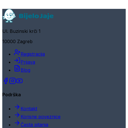
Ul. Buzinski krči 1
10000 Zagreb
Registracija
Prijava
Blog
Podrška
Kontakt
Korisne poveznice
Česta pitanja