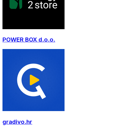
POWER BOX d.o.o.
gradivo.hr